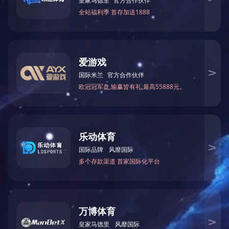
中小板上市（证券代码：002036）。
公司深耕光学镜头及影像模组、触控显示器件等新型光学光电产
业，公司产品广泛应用于智能终端、智能汽车、智慧家庭、智慧
城市等领域。
十余年来，不断夯实产业基础，持续创新发展，陆续在江西、重
庆、郑州、常州、合肥、墨西哥等地建立产业基地。在中国上
海、美国湾区、德国汉诺威、韩国首尔等地设立研发运营中心，
整合凝聚海内外研发人才，共同推动前沿技术的研发与应用。
公司秉承“联合共赢、创新发展”的企业精神，做大做强具有高技
术、高附加值的光学、光电核心产业，致力于打造成为世界一流
基业长青的光电企业。
发展历程