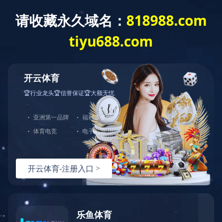
千亿体育
网站千亿体育
千亿体育-千亿qianyi(中国)
公司简介
发展历程
技术创新
企业宣传片
社会责任
产品介绍
千亿体育-千亿qianyi(中国)
触显产业
应用终端产业
产品应用展
示
投资者关系
新闻资讯
加入我们
招贤纳士
员工福利
全球产业布局

网站千亿体育
千亿体育-千亿qianyi(中国)

公司简介
发展历程
技术创新
企业宣传片
社会责任
产品介绍

千亿体育-千亿qianyi(中国)
触显产业
应用终端产业
产品应用展